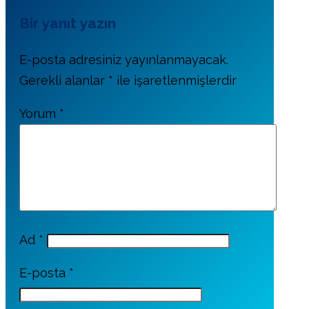
Bir yanıt yazın
E-posta adresiniz yayınlanmayacak.
Gerekli alanlar
*
ile işaretlenmişlerdir
Yorum
*
Ad
*
E-posta
*