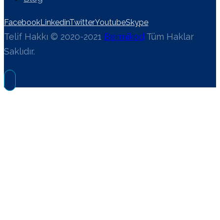
Facebook
Linkedin
Twitter
Youtube
Skype
Telif Hakkı © 2020-2021
Bermikod
Tüm Haklar
Saklıdır.
WEB TASARIMINDA RENK
PSIKOLOJISI: MARKANIZ