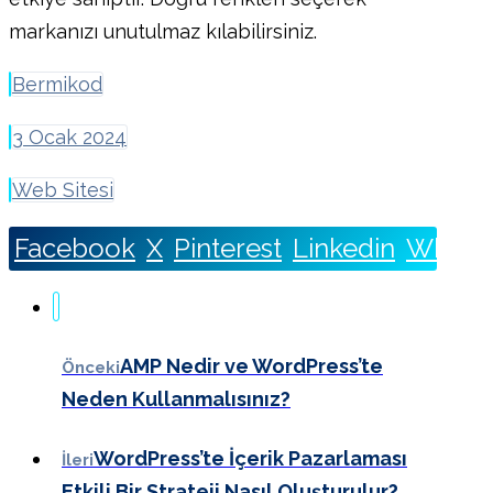
markanızı unutulmaz kılabilirsiniz.
Bermikod
3 Ocak 2024
Web Sitesi
Facebook
X
Pinterest
Linkedin
Whats
AMP Nedir ve WordPress’te
Önceki
Neden Kullanmalısınız?
WordPress’te İçerik Pazarlaması
İleri
Etkili Bir Strateji Nasıl Oluşturulur?