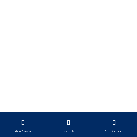
+90 545 537 1734
info@bermikod.com
Şehitkamil/Gaziantep
Telif Hakkı © 2020-2024
Bermikod
Tüm Haklar Saklıdır.
Ana Sayfa
Teklif Al
Mail Gönder