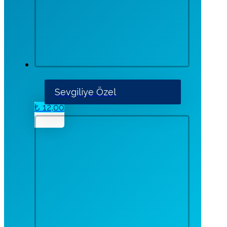
Sevgiliye Özel
₺
12,00