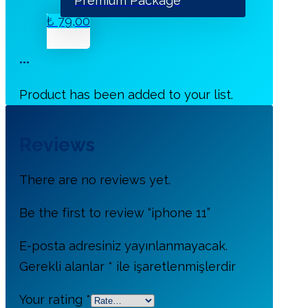
Premium Package
₺
79,00
...
Product has been added to your list.
Reviews
There are no reviews yet.
Be the first to review “iphone 11”
E-posta adresiniz yayınlanmayacak.
Gerekli alanlar
*
ile işaretlenmişlerdir
Your rating
*