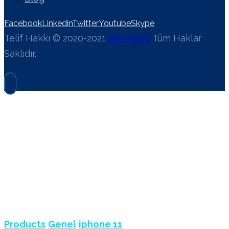
Facebook
Linkedin
Twitter
Youtube
Skype
Telif Hakkı © 2020-2021
Bermikod
Tüm Haklar
Saklıdır.
IPHONE 11
Products
Genel
iphone 11