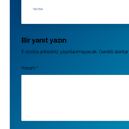
Yanıtla
Bir yanıt yazın
E-posta adresiniz yayınlanmayacak.
Gerekli alanla
Yorum
*