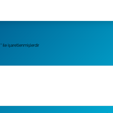
r
*
ile işaretlenmişlerdir