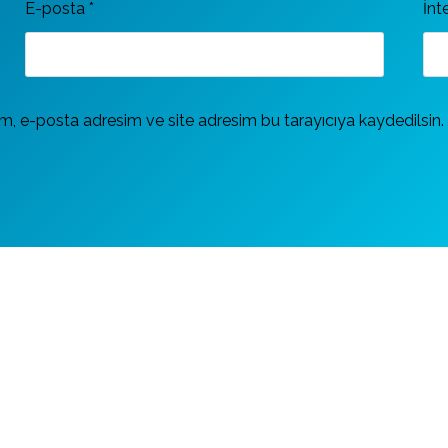
E-posta
*
İnt
m, e-posta adresim ve site adresim bu tarayıcıya kaydedilsin.