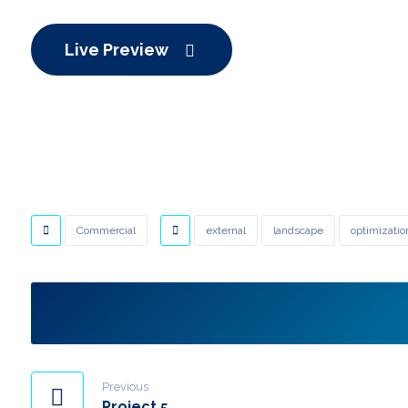
Live Preview
Commercial
external
landscape
optimizatio
Previous
Project 5