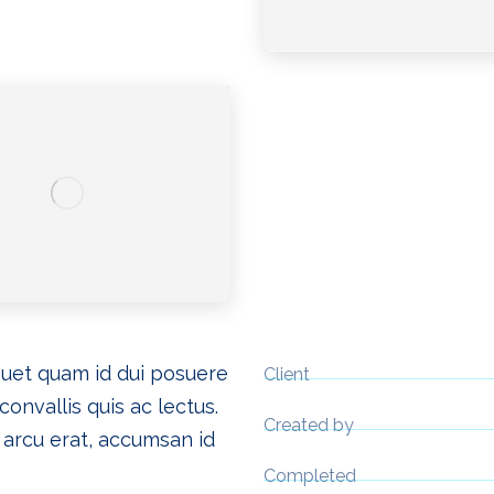
iquet quam id dui posuere
Client
convallis quis ac lectus.
Created by
 arcu erat, accumsan id
Completed